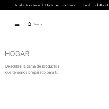
Tienda oficial física de Opote:
Ver en el mapa
- Email:
hola@opote
HOGAR
Descubre la gama de productos
que tenemos preparado para ti.